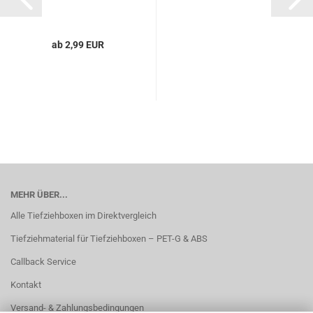
ab 2,99 EUR
MEHR ÜBER...
Alle Tiefziehboxen im Direktvergleich
Tiefziehmaterial für Tiefziehboxen – PET-G & ABS
Callback Service
Kontakt
Versand- & Zahlungsbedingungen