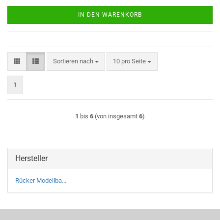
IN DEN WARENKORB
Sortieren nach
pro Seite
Sortieren nach
10 pro Seite
1
1
bis
6
(von insgesamt
6
)
Hersteller
Rücker Modellba...