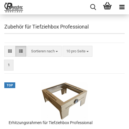
Zubehör für Tiefziehbox Professional
Sortieren nach
pro Seite
Sortieren nach
10 pro Seite
1
TOP
Erhitzungsrahmen für Tiefziehbox Professional