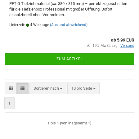
PET-G Tiefziehmaterial (ca. 380 x 315 mm) – perfekt zugeschnitten
für die Tiefziehbox Professional mit großer Öffnung. Sofort
einsatzbereit ohne Vortrocknen.
Lieferzeit:
4 Werktage
(Ausland abweichend)
ab 5,99 EUR
inkl. 19% MwSt. zzgl.
Versand
ZUM ARTIKEL
Sortieren nach
pro Seite
Sortieren nach
10 pro Seite
1
1
bis
1
(von insgesamt
1
)