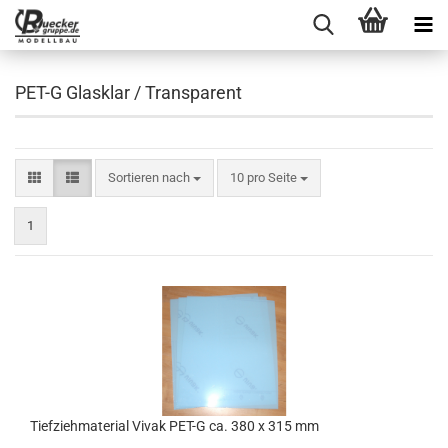
PET-G Glasklar / Transparent
Sortieren nach
pro Seite
Sortieren nach
10 pro Seite
1
Tiefziehmaterial Vivak PET-G ca. 380 x 315 mm